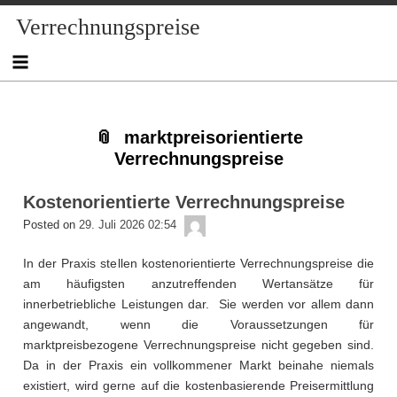
Skip
Skip
Skip
Skip
Skip
Skip
Skip
Verrechnungspreise
to
to
to
to
to
to
to
content
NAV_MENU-
NAV_MENU-
MSCHANDL
TEXT-
TEXT-
TEXT-
2
3
6
5
4
marktpreisorientierte
Verrechnungspreise
Kostenorientierte Verrechnungspreise
admin
Posted on
29. Juli 2026 02:54
In der Praxis stellen kostenorientierte Verrechnungspreise die
am häufigsten anzutreffenden Wertansätze für
innerbetriebliche Leistungen dar. Sie werden vor allem dann
angewandt, wenn die Voraussetzungen für
marktpreisbezogene Verrechnungspreise nicht gegeben sind.
Da in der Praxis ein vollkommener Markt beinahe niemals
existiert, wird gerne auf die kostenbasierende Preisermittlung