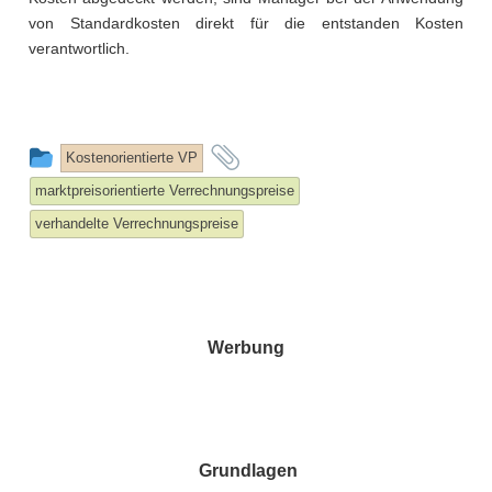
von Standardkosten direkt für die entstanden Kosten
verantwortlich.
This
and
Kostenorientierte VP
entry
tagged
marktpreisorientierte Verrechnungspreise
was
verhandelte Verrechnungspreise
posted
in
Werbung
Grundlagen