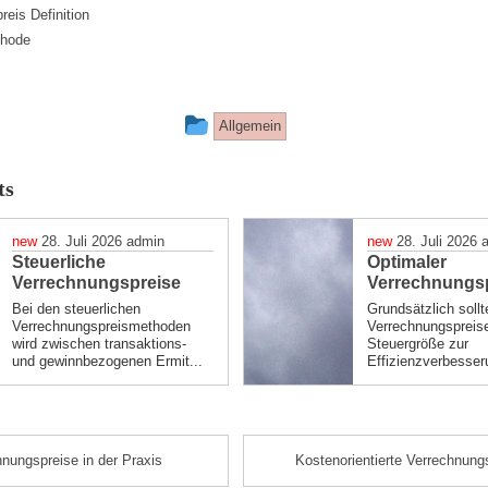
Organisat
eis Definition
thode
Steuerlic
Bedeutun
This
Allgemein
Motivatio
entry
ts
Konflitkfe
was
posted
28. Juli 2026
admin
28. Juli 2026
Steuerliche
in
Optimaler
Verrechnungspreise
Verrechnungs
Bei den steuerlichen
Grundsätzlich sollt
Verrechnungspreismethoden
Verrechnungspreise
wird zwischen transaktions-
Steuergröße zur
und gewinnbezogenen Ermit...
Effizienzverbesseru
nungspreise in der Praxis
Kostenorientierte Verrechnung