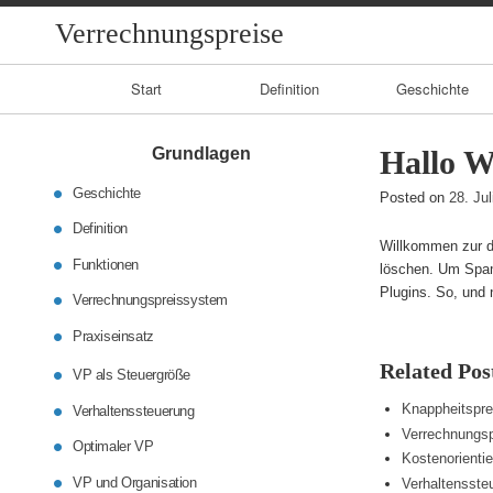
Verrechnungspreise
Primary
Start
Definition
Geschichte
Navigation
Grundlagen
Hallo W
Geschichte
Posted on
28. Ju
Definition
Willkommen zur de
Funktionen
löschen. Um Spam
Plugins. So, und 
Verrechnungspreissystem
Praxiseinsatz
Related Pos
VP als Steuergröße
Knappheitspre
Verhaltenssteuerung
Verrechnungsp
Optimaler VP
Kostenorienti
VP und Organisation
Verhaltensste