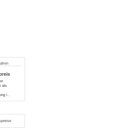
ion
Verrechnungspreis
e
he
g
Verhandelte
Verrechnungspreis
nsfaktor
e
lder
Knappheitspreise
admin
Steuerliche
Verrechnungspreis
preis
e
en
 als
Service Level
ng i...
Agreements
spreise