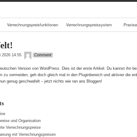
Skip
to
content
Verrechnungspreisfunktionen
Verrechnungspreissystem
Praxise
Verrechnu
elt!
e als Ste
admin
li 2026 14:55
Comment
Verhalten
utschen Version von WordPress. Dies ist der erste Artikel. Du kannst ihn be
ng mit
 zu vermeiden, geh doch gleich mal in den Pluginbereich und aktivier die e
Verrechnu
nun genug geschwafelt – jetzt nichts wie ran ans Bloggen!
en
Optimaler
ts
Verrechnu
ise
reise und Organisation
Verrechnu
erte Verrechnungspreise
e und
uerung mit Verrechnungspreisen