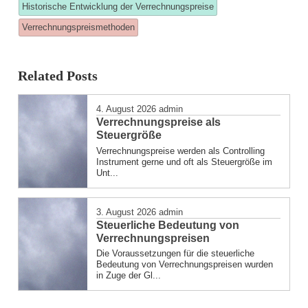
tagged
Historische Entwicklung der Verrechnungspreise
was
Verrechnungspreismethoden
posted
in
Related Posts
4. August 2026
admin
Verrechnungspreise als
Steuergröße
Verrechnungspreise werden als Controlling
Instrument gerne und oft als Steuergröße im
Unt...
3. August 2026
admin
Steuerliche Bedeutung von
Verrechnungspreisen
Die Voraussetzungen für die steuerliche
Bedeutung von Verrechnungspreisen wurden
in Zuge der Gl...