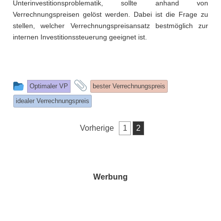
Unterinvestitionsproblematik, sollte anhand von
Verrechnungspreisen gelöst werden. Dabei ist die Frage zu
stellen, welcher Verrechnungspreisansatz bestmöglich zur
internen Investitionssteuerung geeignet ist.
This
and
Optimaler VP
bester Verrechnungspreis
entry
tagged
idealer Verrechnungspreis
was
posted
Seitennummerierung
Vorherige
1
2
in
der
Beiträge
Werbung