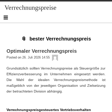
Skip
Skip
Skip
Skip
Skip
Skip
Skip
Verrechnungspreise
to
to
to
to
to
to
to
content
NAV_MENU-
NAV_MENU-
MSCHANDL
TEXT-
TEXT-
TEXT-
2
3
6
5
4
bester Verrechnungspreis
Optimaler Verrechnungspreis
admin
Posted on
26. Juli 2026 14:55
Grundsätzlich sollten Verrechnungspreise als Steuergröße zur
Effizienzverbesserung im Unternehmen eingesetzt werden.
Die Wahl der idealen Verrechnungspreismethode ist
maßgeblich von der jeweiligen Organisation und Zielsetzung
der betrachteten Division abhängig.
Verrechnungspreisgesteuertes Vertriebsverhalten